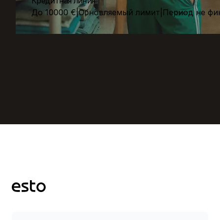
Кредитная линия
До 10000 €
|
Обновляемый лимит
|
Период не фи