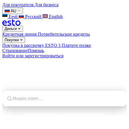
Для покупателя
Для бизнеса
RU
Eesti
Русский
English
Деньги
Кредитная линия
Потребительские кредиты
Покупки
Покупка в рассрочку
ESTO 3
Платите позже
Страхование
Помощь
Войти или зарегистрироваться
Чем мы можем помочь?
Срок платежа
Платёжный отпуск
Досрочное погашение
Кредитная линия