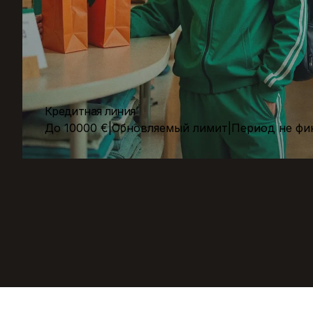
Кредитная линия
До 10000 €
|
Обновляемый лимит
|
Период не фи