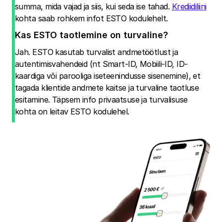
summa, mida vajad ja siis, kui seda ise tahad.
Krediidiliini
kohta saab rohkem infot ESTO kodulehelt.
Kas ESTO taotlemine on turvaline?
Jah. ESTO kasutab turvalist andmetöötlust ja
autentimisvahendeid (nt Smart-ID, Mobiili-ID, ID-
kaardiga või parooliga iseteenindusse sisenemine), et
tagada klientide andmete kaitse ja turvaline taotluse
esitamine. Täpsem info privaatsuse ja turvalisuse
kohta on leitav ESTO kodulehel.