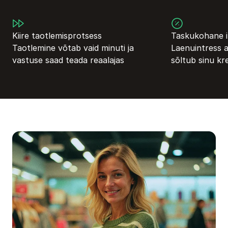
Kiire taotlemisprotsess
Taskukohane i
Taotlemine võtab vaid minuti ja
Laenuintress a
vastuse saad teada reaalajas
sõltub sinu kr