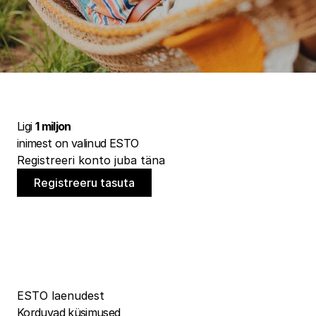
Ligi
1 miljon
inimest on valinud ESTO
Registreeri konto juba täna
Registreeru tasuta
ESTO laenudest
Korduvad küsimused