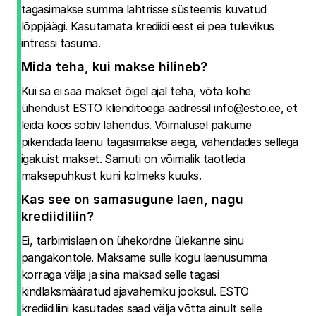
tagasimakse summa lahtrisse süsteemis kuvatud
lõppjäägi. Kasutamata krediidi eest ei pea tulevikus
intressi tasuma.
Mida teha, kui makse hilineb?
Kui sa ei saa makset õigel ajal teha, võta kohe
ühendust ESTO klienditoega aadressil
info@esto.ee
, et
leida koos sobiv lahendus. Võimalusel pakume
pikendada laenu tagasimakse aega, vähendades sellega
igakuist makset. Samuti on võimalik taotleda
maksepuhkust kuni kolmeks kuuks.
Kas see on samasugune laen, nagu
krediidiliin?
Ei, tarbimislaen on ühekordne ülekanne sinu
pangakontole. Maksame sulle kogu laenusumma
korraga välja ja sina maksad selle tagasi
kindlaksmääratud ajavahemiku jooksul. ESTO
krediidiliini kasutades saad välja võtta ainult selle