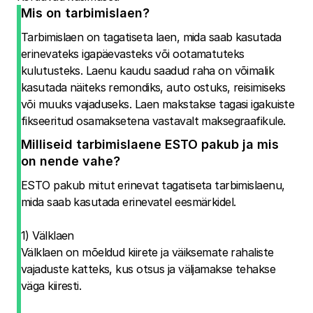
Mis on tarbimislaen?
Tarbimislaen on tagatiseta laen, mida saab kasutada
erinevateks igapäevasteks või ootamatuteks
kulutusteks. Laenu kaudu saadud raha on võimalik
kasutada näiteks remondiks, auto ostuks, reisimiseks
või muuks vajaduseks. Laen makstakse tagasi igakuiste
fikseeritud osamaksetena vastavalt maksegraafikule.
Milliseid tarbimislaene ESTO pakub ja mis
on nende vahe?
ESTO pakub mitut erinevat tagatiseta tarbimislaenu,
mida saab kasutada erinevatel eesmärkidel.
1) Välklaen
Välklaen on mõeldud kiirete ja väiksemate rahaliste
vajaduste katteks, kus otsus ja väljamakse tehakse
väga kiiresti.