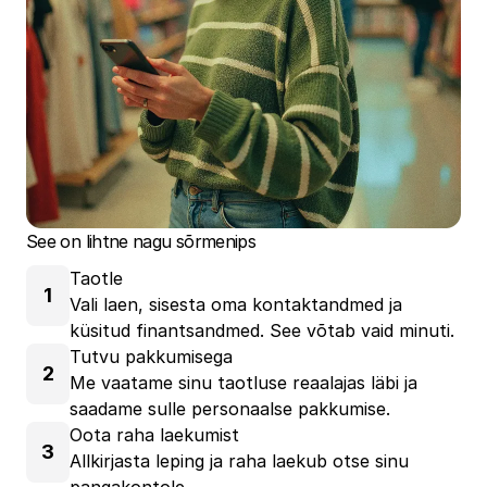
See on lihtne nagu sõrmenips
Taotle
1
Vali laen, sisesta oma kontaktandmed ja
küsitud finantsandmed. See võtab vaid minuti.
Tutvu pakkumisega
2
Me vaatame sinu taotluse reaalajas läbi ja
saadame sulle personaalse pakkumise.
Oota raha laekumist
3
Allkirjasta leping ja raha laekub otse sinu
pangakontole.