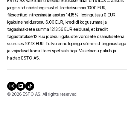
ESTO AS väikelaenu krediidi kulukuse määr on 44.43% aastas
järgmistel näidistingimustel: krediidisumma 1000 EUR,
fikseeritud intressimäär aastas 14.15%, lepingutasu 0 EUR,
igakuine haldustasu 6.00 EUR, krediidi kogusumma ja
tagasimaksete summa 1213.56 EUR eeldusel, et krediit
tagastatakse 12 kuu jooksul igakuiste võrdsete osamaksetena
suuruses 101.13 EUR. Tutvu enne lepingu sõlmimist tingimustega
ja vajadusel konsulteeri spetsialistiga. Väikelaenu pakub ja
haldab ESTO AS.
© 2026 ESTO AS. All rights reserved.