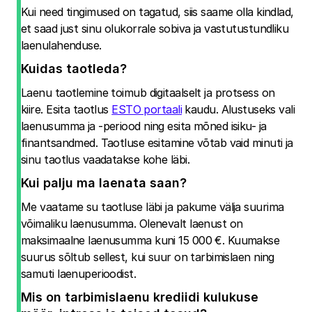
Kui need tingimused on tagatud, siis saame olla kindlad,
et saad just sinu olukorrale sobiva ja vastutustundliku
laenulahenduse.
Kuidas taotleda?
Laenu taotlemine toimub digitaalselt ja protsess on
kiire. Esita taotlus
ESTO portaali
kaudu. Alustuseks vali
laenusumma ja -periood ning esita mõned isiku- ja
finantsandmed. Taotluse esitamine võtab vaid minuti ja
sinu taotlus vaadatakse kohe läbi.
Kui palju ma laenata saan?
Me vaatame su taotluse läbi ja pakume välja suurima
võimaliku laenusumma. Olenevalt laenust on
maksimaalne laenusumma kuni 15 000 €. Kuumakse
suurus sõltub sellest, kui suur on tarbimislaen ning
samuti laenuperioodist.
Mis on tarbimislaenu krediidi kulukuse