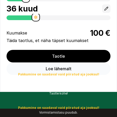
100
€
Kuumakse
Täida taotlus, et näha täpset kuumakset
Taotle
Loe lähemalt
Pakkumine on saadaval vaid piiratud aja jooksul!
Vormistamistasu puudub.
Taotle kohe!
Pakkumine on saadaval vaid piiratud aja jooksul!
Vormistamistasu puudub.