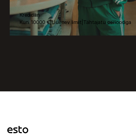
Krediidiliin
Kuni 10000 €
|
Uuenev limiit
|
Tähtajatu perioodiga