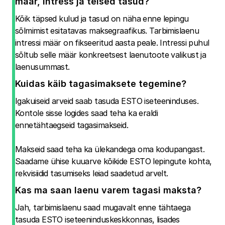
määr, intress ja teised tasud?
Kõik täpsed kulud ja tasud on näha enne lepingu
sõlmimist esitatavas maksegraafikus. Tarbimislaenu
intressi määr on fikseeritud aasta peale. Intressi puhul
sõltub selle määr konkreetsest laenutoote valikust ja
laenusummast.
Kuidas käib tagasimaksete tegemine?
Igakuiseid arveid saab tasuda ESTO iseteeninduses.
Kontole sisse logides saad teha ka eraldi
ennetähtaegseid tagasimakseid.
Makseid saad teha ka ülekandega oma kodupangast.
Saadame ühise kuuarve kõikide ESTO lepingute kohta,
rekvisiidid tasumiseks leiad saadetud arvelt.
Kas ma saan laenu varem tagasi maksta?
Jah, tarbimislaenu saad mugavalt enne tähtaega
tasuda ESTO iseteeninduskeskkonnas, lisades