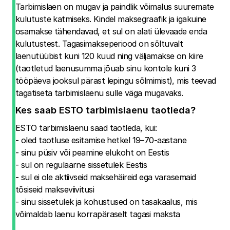
Tarbimislaen on mugav ja paindlik võimalus suuremate
kulutuste katmiseks. Kindel maksegraafik ja igakuine
osamakse tähendavad, et sul on alati ülevaade enda
kulutustest. Tagasimakseperiood on sõltuvalt
laenutüübist kuni 120 kuud ning väljamakse on kiire
(taotletud laenusumma jõuab sinu kontole kuni 3
tööpäeva jooksul pärast lepingu sõlmimist), mis teevad
tagatiseta tarbimislaenu sulle väga mugavaks.
Kes saab ESTO tarbimislaenu taotleda?
ESTO tarbimislaenu saad taotleda, kui:
- oled taotluse esitamise hetkel 19–70-aastane
- sinu püsiv või peamine elukoht on Eestis
- sul on regulaarne sissetulek Eestis
- sul ei ole aktiivseid maksehäireid ega varasemaid
tõsiseid makseviivitusi
- sinu sissetulek ja kohustused on tasakaalus, mis
võimaldab laenu korrapäraselt tagasi maksta