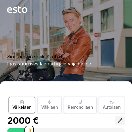
Sinu järgmine käik. Kaetud.
Igas suuruses laenud igale vajadusele
Väikelaen
Välklaen
Remondilaen
Autolaen