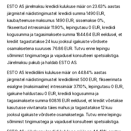
ESTO AS järelmaksu krediidi kulukuse määr on 23.63% aastas
järgmistel näidistingimustel: krediidi summa 1490 EUR,
kauba/teenuse maksumus 1490 EUR, sissemakse 0%,
fikseeritud intressimäär 11.90%, lepingutasu 0 EUR, krediidi
kogusumma ja tagasimaksete summa 1844.64 EUR eeldusel, et
krediit tagastatakse 24 kuu jooksul igakuiste võrdsete
osamaksetena suuruses 76.86 EUR. Tutvu enne lepingu
sõlmimist tingimustega ja vajadusel konsulteeri spetsialistiga.
Järelmaksu pakub ja haldab ESTO AS.
ESTO AS krediidiliini kulukuse määr on 44.84% aastas
järgmistel näidistingimustel: krediidilimiit 500 EUR, fikseerimata
esialgne (maksimaalne) intressimäär 37.10%, lepingutasu 0 EUR,
igakuine haldustasu 0 EUR, krediidi kogusumma ja
tagasimaksete summa 608.16 EUR eeldusel, et krediit võetakse
kasutusse viivitamata täies mahus ja tagastatakse 12 kuu
jooksul igakuiste võrdsete osamaksetega. Tutvu enne lepingu
sõlmimist tingimustega ja vajadusel konsulteeri spetsialistiga.