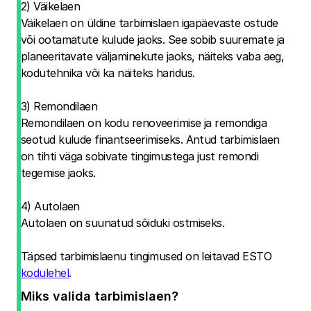
2) Väikelaen
Väikelaen on üldine tarbimislaen igapäevaste ostude
või ootamatute kulude jaoks. See sobib suuremate ja
planeeritavate väljaminekute jaoks, näiteks vaba aeg,
kodutehnika või ka näiteks haridus.
3) Remondilaen
Remondilaen on kodu renoveerimise ja remondiga
seotud kulude finantseerimiseks. Antud tarbimislaen
on tihti väga sobivate tingimustega just remondi
tegemise jaoks.
4) Autolaen
Autolaen on suunatud sõiduki ostmiseks.
Täpsed tarbimislaenu tingimused on leitavad ESTO
kodulehel
.
Miks valida tarbimislaen?