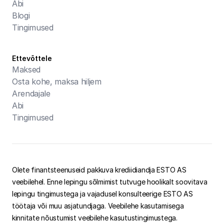
Abi
Blogi
Tingimused
Ettevõttele
Maksed
Osta kohe, maksa hiljem
Arendajale
Abi
Tingimused
Olete finantsteenuseid pakkuva krediidiandja ESTO AS
veebilehel. Enne lepingu sõlmimist tutvuge hoolikalt soovitava
lepingu tingimustega ja vajadusel konsulteerige ESTO AS
töötaja või muu asjatundjaga. Veebilehe kasutamisega
kinnitate nõustumist veebilehe kasutustingimustega.